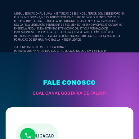
A FASUL EDUCACIONAL É UMA INSTITUIÇÃO DE ENSINO SUPERIOR, COM SEDE E FORO NA
RUA DR. MELO VIANA, N.º 75, BAIRRO CENTRO - CIDADE DE SÃO LOURENÇO, ESTADO DE
MINAS GERAIS, PESSOA JURÍDICA CADASTRADA NO CNPJ SOB N.º 11.362.072/0001-03,
REGIDA PELA LEGISLAÇÃO PERTINENTE E REGIMENTO INTERNO PRÓPRIO. É VOLTADA AO
ENSINO, À PESQUISA E À EXTENSÃO E TEM COMO OBJETIVO A FORMAÇÃO DE
PROFISSIONAIS E ESPECIALISTAS QUE SE DESTAQUEM PELA REFLEXÃO HISTÓRICA E
INTERDISCIPLINAR E QUE LEVE AO EXERCÍCIO DA SOLIDARIEDADE, JUSTIÇA SOCIAL E A
FORMAÇÃO DO SER HUMANO NA SUA INTEGRALIDADE.
CREDENCIAMENTO FASUL EDUCACIONAL:
PORTARIA MEC Nº 73, DE 14/01/2019, PUBLICADO NO DOU EM 15/01/2019.
FALE CONOSCO
QUAL CANAL GOSTARIA DE FALAR?
LIGAÇÃO