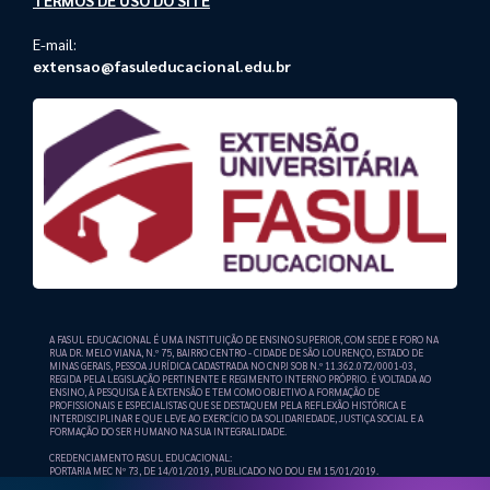
TERMOS DE USO DO SITE
E-mail:
extensao@fasuleducacional.edu.br
A FASUL EDUCACIONAL É UMA INSTITUIÇÃO DE ENSINO SUPERIOR, COM SEDE E FORO NA
RUA DR. MELO VIANA, N.º 75, BAIRRO CENTRO - CIDADE DE SÃO LOURENÇO, ESTADO DE
MINAS GERAIS, PESSOA JURÍDICA CADASTRADA NO CNPJ SOB N.º 11.362.072/0001-03,
REGIDA PELA LEGISLAÇÃO PERTINENTE E REGIMENTO INTERNO PRÓPRIO. É VOLTADA AO
ENSINO, À PESQUISA E À EXTENSÃO E TEM COMO OBJETIVO A FORMAÇÃO DE
PROFISSIONAIS E ESPECIALISTAS QUE SE DESTAQUEM PELA REFLEXÃO HISTÓRICA E
INTERDISCIPLINAR E QUE LEVE AO EXERCÍCIO DA SOLIDARIEDADE, JUSTIÇA SOCIAL E A
FORMAÇÃO DO SER HUMANO NA SUA INTEGRALIDADE.
CREDENCIAMENTO FASUL EDUCACIONAL:
PORTARIA MEC Nº 73, DE 14/01/2019, PUBLICADO NO DOU EM 15/01/2019.